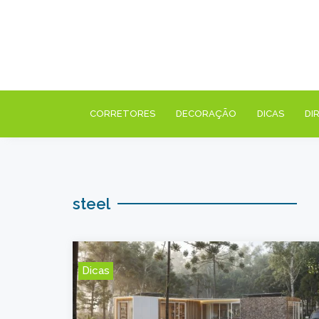
CORRETORES
DECORAÇÃO
DICAS
DI
steel
Dicas