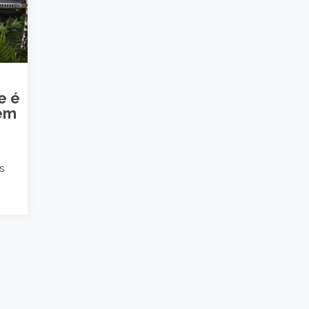
e é
 em
s