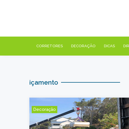
CORRETORES
DECORAÇÃO
DICAS
DI
içamento
Decoração