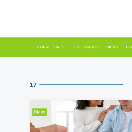
CORRETORES
DECORAÇÃO
DICAS
DI
17
Dicas