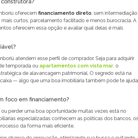
a construtora?
mboriú oferecem
financiamento direto
, sem intermediação
mais curtos, parcelamento facilitado e menos burocracia. A
entos oferecem essa opção e avaliar qual delas é mais
iável?
mboriú atendem esse perfil de comprador. Seja para adquirir
o de temporada ou
apartamentos com vista mar
, o
tratégica de alavancagem patrimonial. O segredo está na
de caixa — algo que uma boa imobiliária também pode te ajuda
om foco em financiamento?
al ou perder uma boa oportunidade muitas vezes está no
iliárias especializadas conhecem as políticas dos bancos, o
ocesso da forma mais eficiente.
maior chance de aprovação, otimizando sua busca e evitando