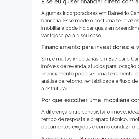
E se eu quiser financiar direto com 
Algumas incorporadoras em Balneário Ca
bancária. Esse modelo costuma ter prazos 
imobiliária pode indicar quais empreendim
vantajosa para o seu caso.
Financiamento para investidores: é v
Sim, e muitas imobiliárias em Balneário Ca
imóveis de revenda, studios para locaçã
financiamento pode ser uma ferramenta es
análise de retorno, rentabilidade e fluxo 
a estruturar.
Por que escolher uma imobiliária c
A diferença entre conquistar o imóvel ide
tempo de resposta e preparo técnico. Imob
documentos exigidos e como conduzir o pr
Além disso, elas filtram os imóveis com 