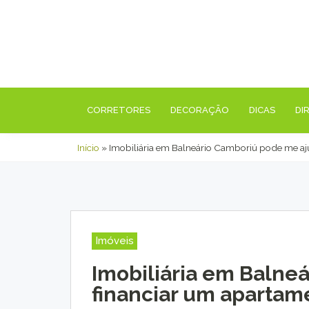
CORRETORES
DECORAÇÃO
DICAS
DI
Início
»
Imobiliária em Balneário Camboriú pode me aj
Imóveis
Imobiliária em Balne
financiar um apartam